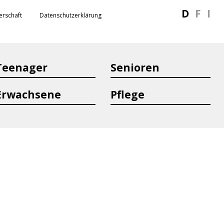
D
F
I
erschaft
Datenschutzerklärung
Teenager
Senioren
Erwachsene
Pflege